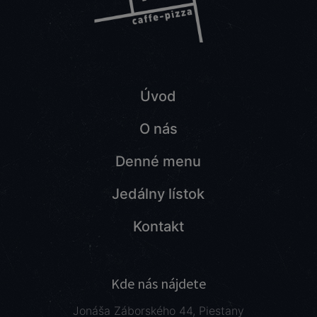
Úvod
O nás
Denné menu
Jedálny lístok
Kontakt
Kde nás nájdete
Jonáša Záborského 44, Piestany