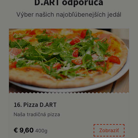
D.ART odporúča
Výber našich najobľúbenejších jedál
16. Pizza D.ART
Naša tradičná pizza
€ 9,60
Zobraziť
400g