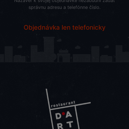
Nazáver k svojej objednávke nezabudni zadať
správnu adresu a telefónne číslo.
Objednávka len telefonicky