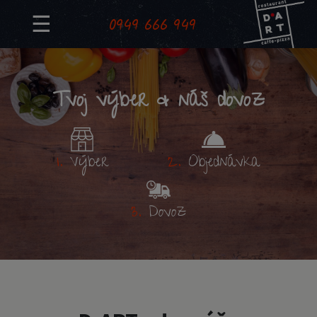
☰
0949 666 949
Tvoj výber & náš dovoz
1.
Výber
2.
Objednávka
3.
Dovoz